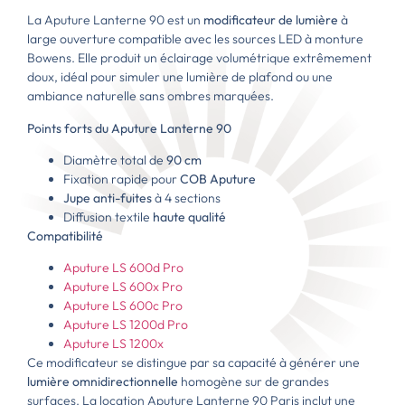
La Aputure Lanterne 90 est un
modificateur de lumière
à
large ouverture compatible avec les sources LED à monture
Bowens. Elle produit un éclairage volumétrique extrêmement
doux, idéal pour simuler une lumière de plafond ou une
ambiance naturelle sans ombres marquées.
Points forts du Aputure Lanterne 90
Diamètre total de
90 cm
Fixation rapide pour
COB Aputure
Jupe anti-fuites
à 4 sections
Diffusion textile
haute qualité
Compatibilité
Aputure LS 600d Pro
Aputure LS 600x Pro
Aputure LS 600c Pro
Aputure LS 1200d Pro
Aputure LS 1200x
Ce modificateur se distingue par sa capacité à générer une
lumière omnidirectionnelle
homogène sur de grandes
surfaces. La location Aputure Lanterne 90 Paris inclut une