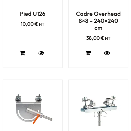
Pied U126
Cadre Overhead
8×8 – 240×240
10,00
€
HT
cm
38,00
€
HT