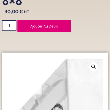
8×8′
30,00
€
HT
Ajouter Au Devis