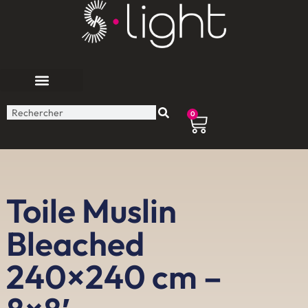
0
Toile Muslin
Bleached
240×240 cm –