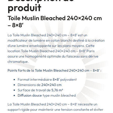
produit
Toile Muslin Bleached 240×240 cm
– 8×8′
La Toile Muslin Bleached 240×240 cm – 8×8′ est un
modificateur de lumière en coton blanchi destiné à la création
d’une lumière enveloppante sur les plans moyens. Cette
location Toile Muslin Bleached 240×240 cm – 8×8′ Paris
assure une homogénéité optimale du faisceau sans dérive
chromatique.
Points forts de la Toile Muslin Bleached 240×240 cm – 8×8′ :
Format intermédiaire
8×8′
polyvalent
Dimensions de
240×240 cm
Surface de travail de
5,76 m²
Diffusion douce
type muslin bleached
La Toile Muslin Bleached 240×240 cm – 8×8′ nécessite un
support rigide pour maintenir une tension constante et éviter